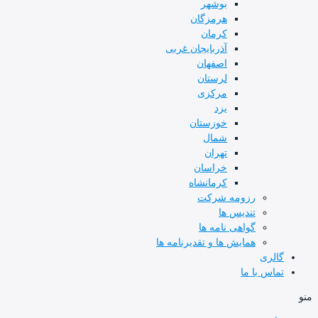
بوشهر
هرمزگان
کرمان
آذربایجان غربی
اصفهان
لرستان
مرکزی
یزد
خوزستان
شمال
تهران
خراسان
کرمانشاه
رزومه شرکت
تندیس ها
گواهی نامه ها
همایش ها و تقدیرنامه ها
گالری
تماس با ما
منو