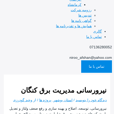
کرمانشاه
رزومه شرکت
تندیس ها
گواهی نامه ها
همایش ها و تقدیرنامه ها
گالری
تماس با ما
07136280052
niroo_afshan@yahoo.com
تماس با ما
نیرورسانی مدیریت برق کنگان
دیدگاه‌ خود را بنویسید
/
استان بوشهر
,
پروژه ها
/ از
وحید گودرزی
نیرورسانی، توسعه، اصلاح و بهینه سازی و رفع ضعف ولتاژ و تعدیل
بار شبکه های توزیع نیروی برق شامل تهیه و تامین مصالح، حمل،