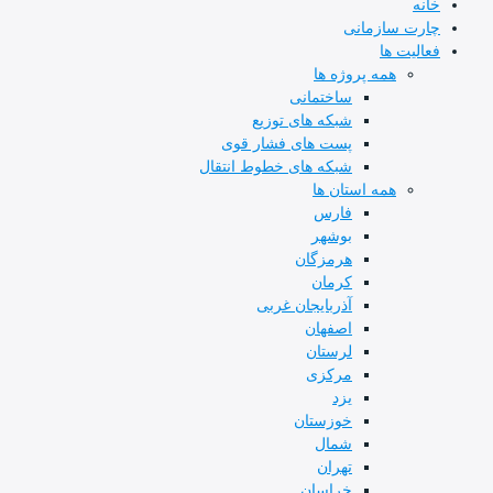
خانه
چارت سازمانی
فعالیت ها
همه پروژه ها
ساختمانی
شبکه های توزیع
پست های فشار قوی
شبکه های خطوط انتقال
همه استان ها
فارس
بوشهر
هرمزگان
کرمان
آذربایجان غربی
اصفهان
لرستان
مرکزی
یزد
خوزستان
شمال
تهران
خراسان