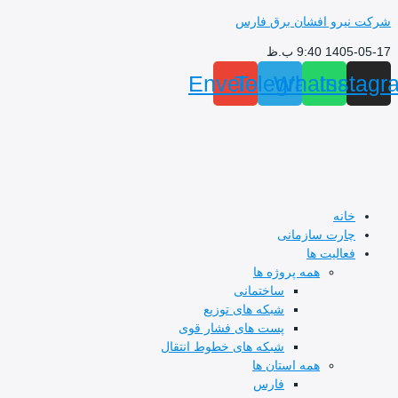
پرش
شرکت نیرو افشان برق فارس
به
1405-05-17 9:40 ب.ظ
محتوا
Envelope
Telegram
Whatsapp
Instagr
خانه
چارت سازمانی
فعالیت ها
همه پروژه ها
ساختمانی
شبکه های توزیع
پست های فشار قوی
شبکه های خطوط انتقال
همه استان ها
فارس