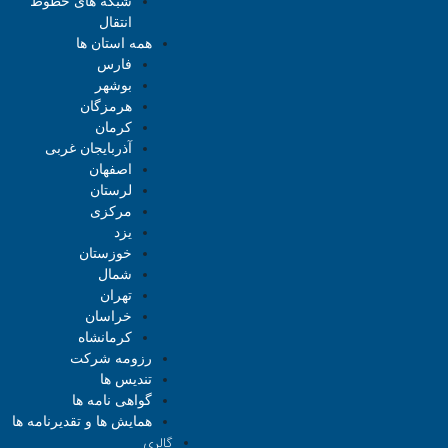
شبکه های خطوط
انتقال
همه استان ها
فارس
بوشهر
هرمزگان
کرمان
آذربایجان غربی
اصفهان
لرستان
مرکزی
یزد
خوزستان
شمال
تهران
خراسان
کرمانشاه
رزومه شرکت
تندیس ها
گواهی نامه ها
همایش ها و تقدیرنامه ها
گالری