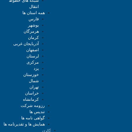
شبکه های خطوط
انتقال
همه استان ها
فارس
بوشهر
هرمزگان
کرمان
آذربایجان غربی
اصفهان
لرستان
مرکزی
یزد
خوزستان
شمال
تهران
خراسان
کرمانشاه
رزومه شرکت
تندیس ها
گواهی نامه ها
همایش ها و تقدیرنامه ها
گالری