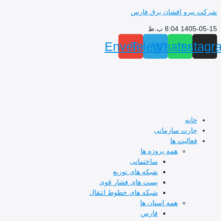
پرش
شرکت نیرو افشان برق فارس
به
1405-05-15 8:04 ب.ظ
محتوا
Envelope
Telegram
Whatsapp
Instagr
خانه
چارت سازمانی
فعالیت ها
همه پروژه ها
ساختمانی
شبکه های توزیع
پست های فشار قوی
شبکه های خطوط انتقال
همه استان ها
فارس