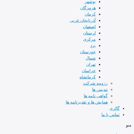
بوشهر
هرمزگان
کرمان
آذربایجان غربی
اصفهان
لرستان
مرکزی
یزد
خوزستان
شمال
تهران
خراسان
کرمانشاه
رزومه شرکت
تندیس ها
گواهی نامه ها
همایش ها و تقدیرنامه ها
گالری
تماس با ما
منو