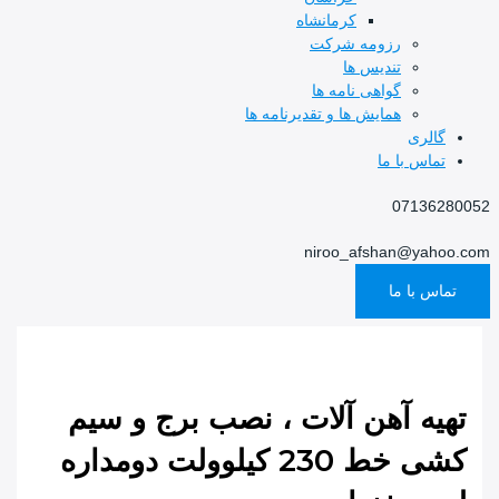
کرمانشاه
رزومه شرکت
تندیس ها
گواهی نامه ها
همایش ها و تقدیرنامه ها
گالری
تماس با ما
07136280052
niroo_afshan@yahoo.com
تماس با ما
تهیه آهن آلات ، نصب برج و سیم
کشی خط 230 کیلوولت دومداره