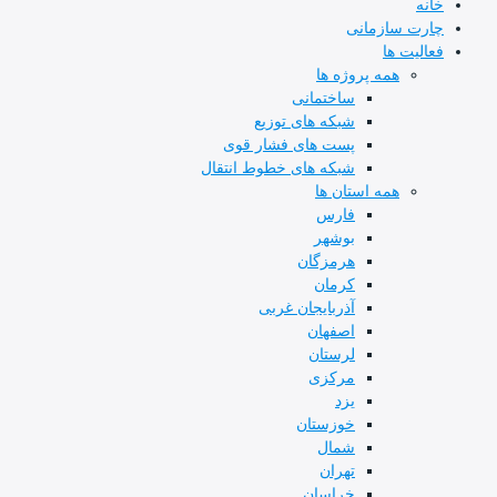
خانه
چارت سازمانی
فعالیت ها
همه پروژه ها
ساختمانی
شبکه های توزیع
پست های فشار قوی
شبکه های خطوط انتقال
همه استان ها
فارس
بوشهر
هرمزگان
کرمان
آذربایجان غربی
اصفهان
لرستان
مرکزی
یزد
خوزستان
شمال
تهران
خراسان