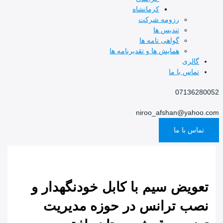
کرمانشاه
رزومه شرکت
تندیس ها
گواهی نامه ها
همایش ها و تقدیرنامه ها
گالری
تماس با ما
07136280052
niroo_afshan@yahoo.com
تماس با ما
تعویض سیم با کابل خودنگهدار و
نصب ترانس در حوزه مدیریت