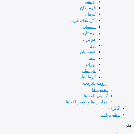
بوشهر
هرمزگان
کرمان
آذربایجان غربی
اصفهان
لرستان
مرکزی
یزد
خوزستان
شمال
تهران
خراسان
کرمانشاه
رزومه شرکت
تندیس ها
گواهی نامه ها
همایش ها و تقدیرنامه ها
گالری
تماس با ما
منو