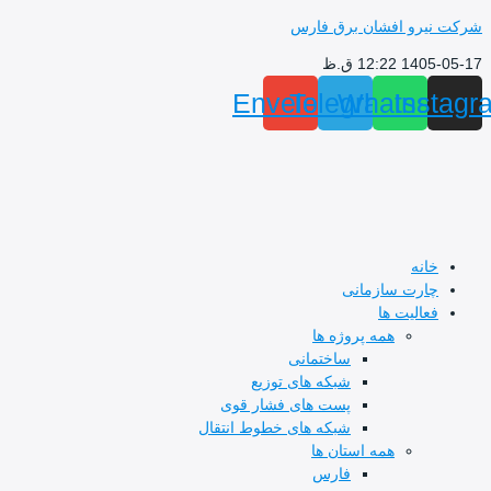
پرش
شرکت نیرو افشان برق فارس
به
1405-05-17 12:22 ق.ظ
محتوا
Envelope
Telegram
Whatsapp
Instagr
خانه
چارت سازمانی
فعالیت ها
همه پروژه ها
ساختمانی
شبکه های توزیع
پست های فشار قوی
شبکه های خطوط انتقال
همه استان ها
فارس