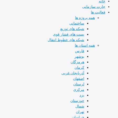
خانه
چارت سازمانی
فعالیت ها
همه پروژه ها
ساختمانی
شبکه های توزیع
پست های فشار قوی
شبکه های خطوط انتقال
همه استان ها
فارس
بوشهر
هرمزگان
کرمان
آذربایجان غربی
اصفهان
لرستان
مرکزی
یزد
خوزستان
شمال
تهران
خراسان