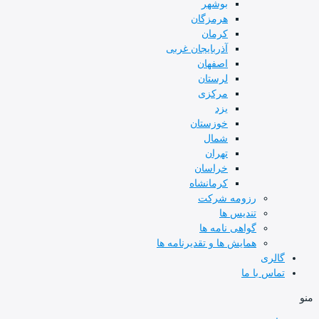
بوشهر
هرمزگان
کرمان
آذربایجان غربی
اصفهان
لرستان
مرکزی
یزد
خوزستان
شمال
تهران
خراسان
کرمانشاه
رزومه شرکت
تندیس ها
گواهی نامه ها
همایش ها و تقدیرنامه ها
گالری
تماس با ما
منو