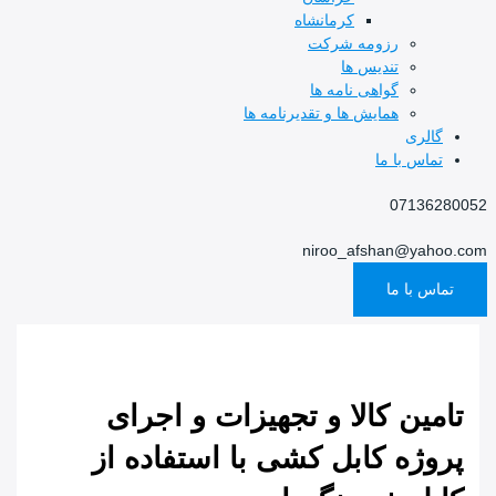
کرمانشاه
رزومه شرکت
تندیس ها
گواهی نامه ها
همایش ها و تقدیرنامه ها
گالری
تماس با ما
07136280052
niroo_afshan@yahoo.com
تماس با ما
تامین کالا و تجهیزات و اجرای
پروژه کابل کشی با استفاده از