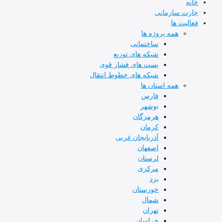
خانه
چارت سازمانی
فعالیت ها
همه پروژه ها
ساختمانی
شبکه های توزیع
پست های فشار قوی
شبکه های خطوط انتقال
همه استان ها
فارس
بوشهر
هرمزگان
کرمان
آذربایجان غربی
اصفهان
لرستان
مرکزی
یزد
خوزستان
شمال
تهران
خراسان