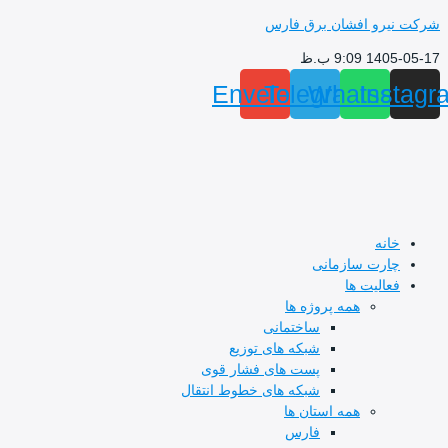
پرش
شرکت نیرو افشان برق فارس
به
1405-05-17 9:09 ب.ظ
محتوا
Envelope
Telegram
Whatsapp
Instagr
خانه
چارت سازمانی
فعالیت ها
همه پروژه ها
ساختمانی
شبکه های توزیع
پست های فشار قوی
شبکه های خطوط انتقال
همه استان ها
فارس