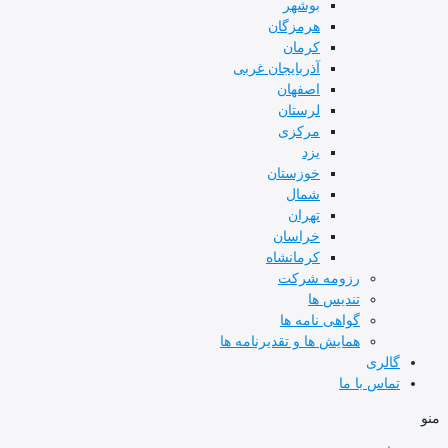
بوشهر
هرمزگان
کرمان
آذربایجان غربی
اصفهان
لرستان
مرکزی
یزد
خوزستان
شمال
تهران
خراسان
کرمانشاه
رزومه شرکت
تندیس ها
گواهی نامه ها
همایش ها و تقدیرنامه ها
گالری
تماس با ما
منو