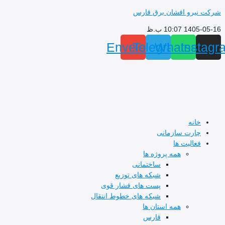
پرش
شرکت نیرو افشان برق فارس
به
1405-05-16 10:07 ب.ظ
محتوا
Envelope
Telegram
Whatsapp
Instagr
خانه
چارت سازمانی
فعالیت ها
همه پروژه ها
ساختمانی
شبکه های توزیع
پست های فشار قوی
شبکه های خطوط انتقال
همه استان ها
فارس