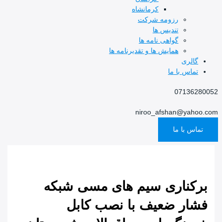
کرمانشاه
رزومه شرکت
تندیس ها
گواهی نامه ها
همایش ها و تقدیرنامه ها
گالری
تماس با ما
07136280052
niroo_afshan@yahoo.com
تماس با ما
برکناری سیم های مسی شبکه
فشار ضعیف با نصب کابل