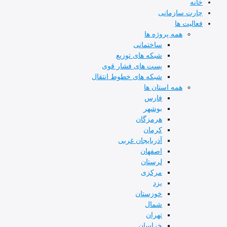
خانه
چارت سازمانی
فعالیت ها
همه پروژه ها
ساختمانی
شبکه های توزیع
پست های فشار قوی
شبکه های خطوط انتقال
همه استان ها
فارس
بوشهر
هرمزگان
کرمان
آذربایجان غربی
اصفهان
لرستان
مرکزی
یزد
خوزستان
شمال
تهران
خراسان