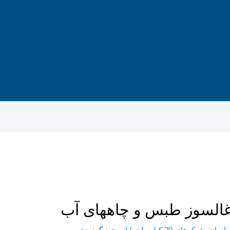
زغالسوز طبس و چاههای آب
اسان
,
شبکه‌های 20 کیلو ولت
/ از
وحید گودرزی