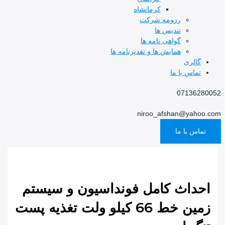
کرمانشاه
رزومه شرکت
تندیس ها
گواهی نامه ها
همایش ها و تقدیرنامه ها
گالری
تماس با ما
07136280052
niroo_afshan@yahoo.com
تماس با ما
احداث کامل فونداسیون و سیستم
زمین خط 66 کیلو ولت تغذیه پست