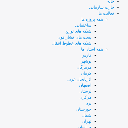
خانه
چارت سازمانی
فعالیت ها
همه پروژه ها
ساختمانی
شبکه های توزیع
پست های فشار قوی
شبکه های خطوط انتقال
همه استان ها
فارس
بوشهر
هرمزگان
کرمان
آذربایجان غربی
اصفهان
لرستان
مرکزی
یزد
خوزستان
شمال
تهران
خراسان