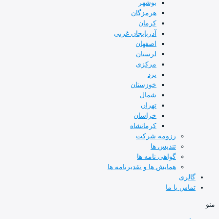
بوشهر
هرمزگان
کرمان
آذربایجان غربی
اصفهان
لرستان
مرکزی
یزد
خوزستان
شمال
تهران
خراسان
کرمانشاه
رزومه شرکت
تندیس ها
گواهی نامه ها
همایش ها و تقدیرنامه ها
گالری
تماس با ما
منو