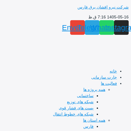
پرش
شرکت نیرو افشان برق فارس
به
1405-05-16 7:16 ق.ظ
محتوا
Envelope
Telegram
Whatsapp
Instagr
خانه
چارت سازمانی
فعالیت ها
همه پروژه ها
ساختمانی
شبکه های توزیع
پست های فشار قوی
شبکه های خطوط انتقال
همه استان ها
فارس