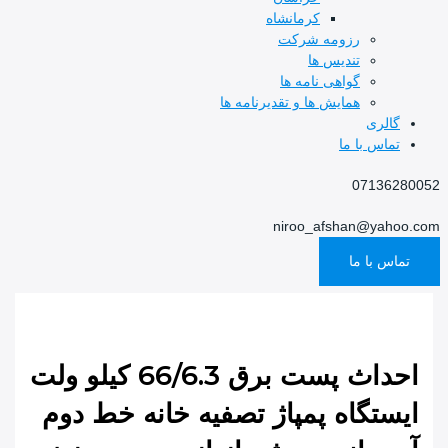
کرمانشاه
رزومه شرکت
تندیس ها
گواهی نامه ها
همایش ها و تقدیرنامه ها
گالری
تماس با ما
07136280052
niroo_afshan@yahoo.com
تماس با ما
احداث پست برق 66/6.3 کیلو ولت
ایستگاه پمپاژ تصفیه خانه خط دوم