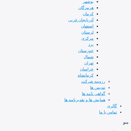
بوشهر
هرمزگان
کرمان
آذربایجان غربی
اصفهان
لرستان
مرکزی
یزد
خوزستان
شمال
تهران
خراسان
کرمانشاه
رزومه شرکت
تندیس ها
گواهی نامه ها
همایش ها و تقدیرنامه ها
گالری
تماس با ما
منو