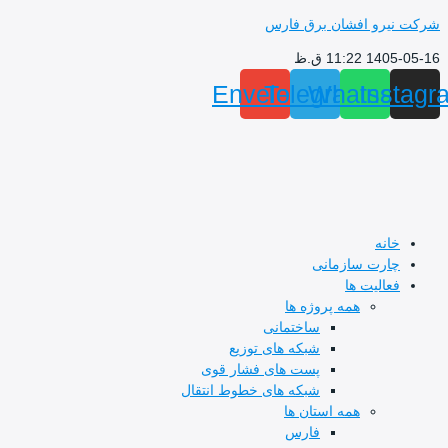
پرش
شرکت نیرو افشان برق فارس
به
1405-05-16 11:22 ق.ظ
محتوا
Envelope
Telegram
Whatsapp
Instagr
خانه
چارت سازمانی
فعالیت ها
همه پروژه ها
ساختمانی
شبکه های توزیع
پست های فشار قوی
شبکه های خطوط انتقال
همه استان ها
فارس