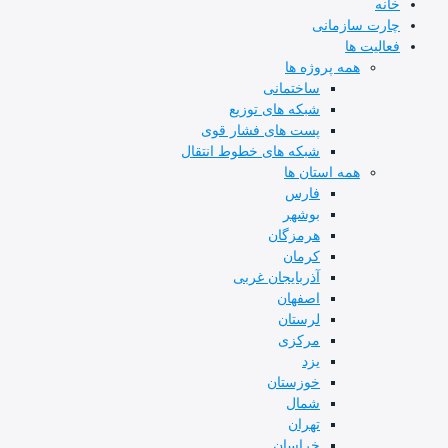
خانه
چارت سازمانی
فعالیت ها
همه پروژه ها
ساختمانی
شبکه های توزیع
پست های فشار قوی
شبکه های خطوط انتقال
همه استان ها
فارس
بوشهر
هرمزگان
کرمان
آذربایجان غربی
اصفهان
لرستان
مرکزی
یزد
خوزستان
شمال
تهران
خراسان