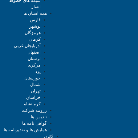
شبکه های خطوط
انتقال
همه استان ها
فارس
بوشهر
هرمزگان
کرمان
آذربایجان غربی
اصفهان
لرستان
مرکزی
یزد
خوزستان
شمال
تهران
خراسان
کرمانشاه
رزومه شرکت
تندیس ها
گواهی نامه ها
همایش ها و تقدیرنامه ها
گالری