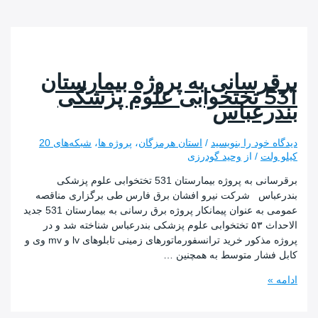
رسانی به پروژه بیمارستان
531 تختخوابی علوم پزشکی
رعباس
 خود را بنویسید
/
استان هرمزگان
،
پروژه ها
،
شبکه‌های 20
لت
/ از
وحید گودرزی
برقرسانی به پروژه بیمارستان 531 تختخوابی علوم پزشکی
اس شرکت نیرو افشان برق فارس طی برگزاری مناقصه
عمومی به عنوان پیمانکار پروژه برق رسانی به بیمارستان 531 جدید
الاحداث ۵۳ تختخوابی علوم پزشکی بندرعباس شناخته شد و در
پروژه مذکور خرید ترانسفورماتورهای زمینی تابلوهای lv و mv وی و
شار متوسط به همچنین …
نی