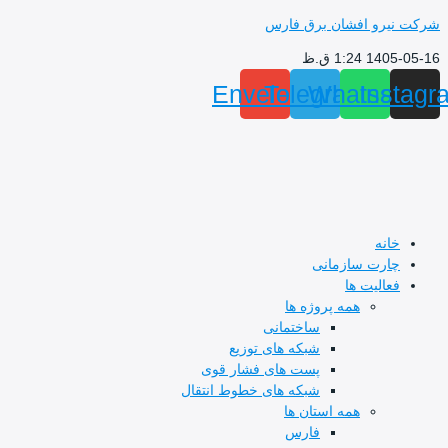
و افشان برق فارس
 ق.ظ
Envelope
Telegram
Whats
I
ه
ت سازمانی
لیت ها
همه پروژه ها
ساختمانی
شبکه های توزیع
پست های فشار قوی
شبکه های خطوط انتقال
همه استان ها
فارس