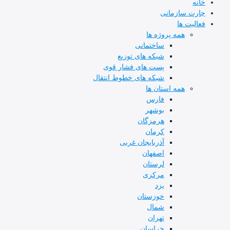
ه
ت سازمانی
لیت ها
همه پروژه ها
ساختمانی
شبکه های توزیع
پست های فشار قوی
شبکه های خطوط انتقال
همه استان ها
فارس
بوشهر
هرمزگان
کرمان
آذربایجان غربی
اصفهان
لرستان
مرکزی
یزد
خوزستان
شمال
تهران
خراسان