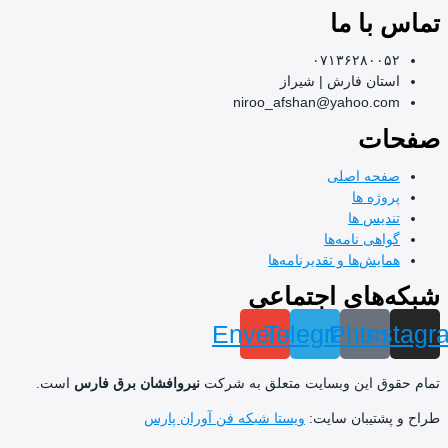
تان
ا ما
بی
۰۷۱۳۶۲۸۰
ان فارش | شیراز
niroo_afshan@yahoo.
اس
ت
ه اصلی
ژه ها
یس ها
ی نامه‌ها
ش‌ها و تقدیرنامه‌ها
های اجتماعی
Envelope
Telegram
Pho
I
 این وبسایت متعلق به شرکت
نیروافشان برق فارس
است.
تیبان سایت:
ویستا شبکه فن آوران پارس