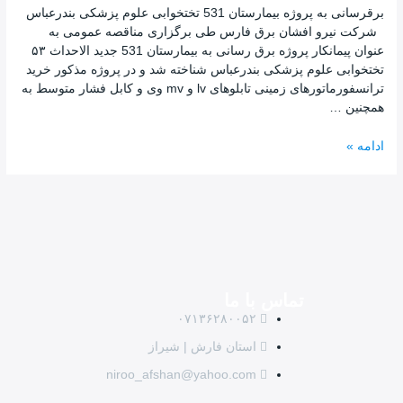
برقرسانی به پروژه بیمارستان 531 تختخوابی علوم پزشکی بندرعباس
شرکت نیرو افشان برق فارس طی برگزاری مناقصه عمومی به
عنوان پیمانکار پروژه برق رسانی به بیمارستان 531 جدید الاحداث ۵۳
تختخوابی علوم پزشکی بندرعباس شناخته شد و در پروژه مذکور خرید
ترانسفورماتورهای زمینی تابلوهای lv و mv وی و کابل فشار متوسط به
همچنین …
ادامه »
تماس با ما
۰۷۱۳۶۲۸۰۰۵۲
استان فارش | شیراز
niroo_afshan@yahoo.com