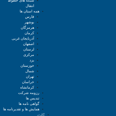
شبکه های خطوط
انتقال
همه استان ها
فارس
بوشهر
هرمزگان
کرمان
آذربایجان غربی
اصفهان
لرستان
مرکزی
یزد
خوزستان
شمال
تهران
خراسان
کرمانشاه
رزومه شرکت
تندیس ها
گواهی نامه ها
همایش ها و تقدیرنامه ها
گالری