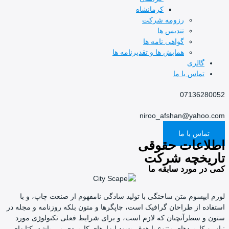
کرمانشاه
رزومه شرکت
تندیس ها
گواهی نامه ها
همایش ها و تقدیرنامه ها
گالری
تماس با ما
07136280052
niroo_afshan@yahoo.com
تماس با ما
اطلاعات حقوقی
تاریخچه شرکت
کمی در مورد سابقه ما
لورم ایپسوم متن ساختگی با تولید سادگی نامفهوم از صنعت چاپ، و با
استفاده از طراحان گرافیک است، چاپگرها و متون بلکه روزنامه و مجله در
ستون و سطرآنچنان که لازم است، و برای شرایط فعلی تکنولوژی مورد
نیاز، و کاربردهای متنوع با هدف بهبود ابزارهای کاربردی می باشد، کتابهای