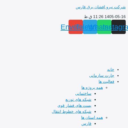
پرش
شرکت نیرو افشان برق فارس
به
1405-05-16 11:26 ق.ظ
محتوا
Envelope
Telegram
Whatsapp
Instagr
خانه
چارت سازمانی
فعالیت ها
همه پروژه ها
ساختمانی
شبکه های توزیع
پست های فشار قوی
شبکه های خطوط انتقال
همه استان ها
فارس