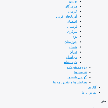
بوشهر
هرمزگان
کرمان
آذربایجان غربی
اصفهان
لرستان
مرکزی
یزد
خوزستان
شمال
تهران
خراسان
کرمانشاه
رزومه شرکت
تندیس ها
گواهی نامه ها
همایش ها و تقدیرنامه ها
گالری
تماس با ما
منو