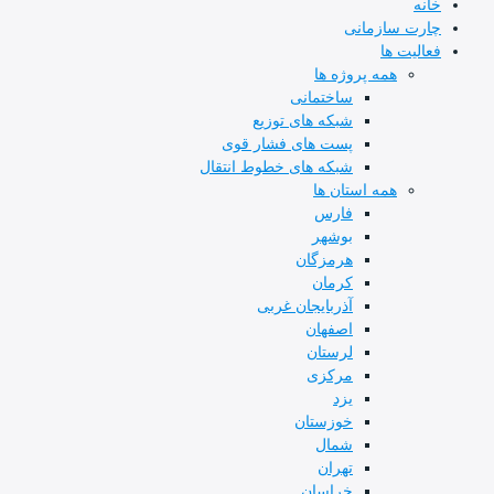
خانه
چارت سازمانی
فعالیت ها
همه پروژه ها
ساختمانی
شبکه های توزیع
پست های فشار قوی
شبکه های خطوط انتقال
همه استان ها
فارس
بوشهر
هرمزگان
کرمان
آذربایجان غربی
اصفهان
لرستان
مرکزی
یزد
خوزستان
شمال
تهران
خراسان