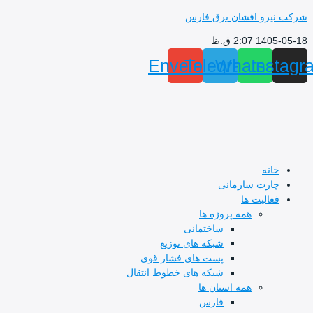
و افشان برق فارس
 ق.ظ
Envelope
Telegram
Whats
I
ه
ت سازمانی
لیت ها
همه پروژه ها
ساختمانی
شبکه های توزیع
پست های فشار قوی
شبکه های خطوط انتقال
همه استان ها
فارس