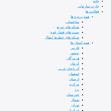
ه
ت سازمانی
لیت ها
همه پروژه ها
ساختمانی
شبکه های توزیع
پست های فشار قوی
شبکه های خطوط انتقال
همه استان ها
فارس
بوشهر
هرمزگان
کرمان
آذربایجان غربی
اصفهان
لرستان
مرکزی
یزد
خوزستان
شمال
تهران
خراسان