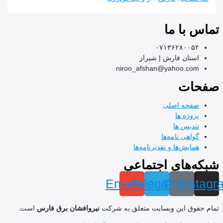
ا ما
۰۷۱۳۶۲۸۰
ان فارش | شیراز
niroo_afshan@yahoo.
ت
ه اصلی
ژه ها
یس ها
ی نامه‌ها
ش‌ها و تقدیرنامه‌ها
های اجتماعی
Envelope
Telegram
Pho
I
 این وبسایت متعلق به شرکت
نیروافشان برق فارس
است.