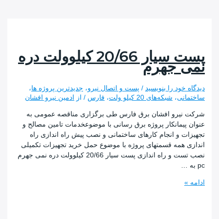
پست سیار 20/66 کیلوولت دره
 جهرم
 خود را بنویسید
/
پست و اتصال نیرو
،
جدیدترین پروژه ها
،
نی
،
شبکه‌های 20 کیلو ولت
،
فارس
/ از
ادمین نیرو افشان
یرو افشان برق فارس طی برگزاری مناقصه عمومی به
پیمانکار پروژه برق رسانی با موضوعخدمات تامین مصالح و
ت و انجام کارهای ساختمانی و نصب پیش راه اندازی راه
 همه قسمتهای پروژه با موضوع حمل خرید تجهیزات تکمیلی
نصب تست و راه اندازی پست سیار 20/66 کیلوولت دره نمی جهرم
ت