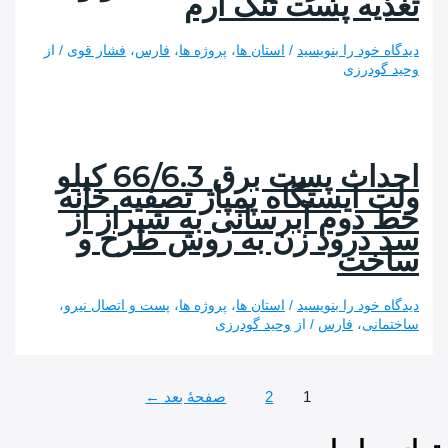
یه پست تنگ ارم
 خود را بنویسید
/
استان ها
،
پروژه ها
،
فارس
،
فشار قوی
/ از
ودرزی
احداث پست برق 66/6.3 کیلو
 ایستگاه پمپاژ تصفیه خانه
دوم آبرسانی به شیراز از
درود زن به روش طرح و
خت
 خود را بنویسید
/
استان ها
،
پروژه ها
،
پست و اتصال نیرو
،
نی
،
فارس
/ از
وحید گودرزی
ی
1
2
صفحهٔ بعد
←