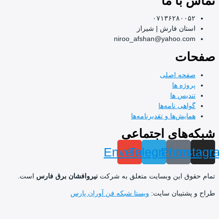
ا ما
۰۷۱۳۶۲۸۰
ان فارش | شیراز
niroo_afshan@yahoo.
ت
ه اصلی
ژه ها
یس ها
ی نامه‌ها
ش‌ها و تقدیرنامه‌ها
های اجتماعی
Envelope
Telegram
Pho
I
 این وبسایت متعلق به شرکت
نیروافشان برق فارس
است.
تیبان سایت:
ویستا شبکه فن آوران پارس