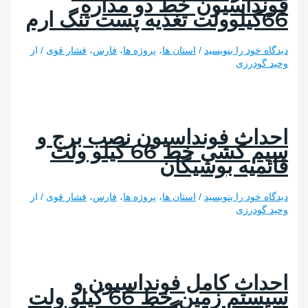
داسیون خط دو مداره
 خود را بنویسید
/
استان ها
،
پروژه ها
،
فارس
،
فشار قوی
/ از
ودرزی
اث فونداسیون نصب برج و
سیم کشی خط 66 کیلو ولت
میه بوشیگان
 خود را بنویسید
/
استان ها
،
پروژه ها
،
فارس
،
فشار قوی
/ از
ودرزی
اث کامل فونداسیون و
سیستم زمین خط 66 کیلو ولت