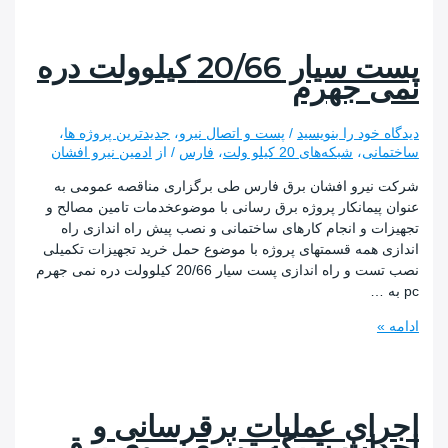
پست سیار 20/66 کیلوولت دره
 جهرم
 خود را بنویسید
/
پست و اتصال نیرو
،
جدیدترین پروژه ها
،
نی
،
شبکه‌های 20 کیلو ولت
،
فارس
/ از
ادمین نیرو افشان
ت
یرو افشان برق فارس طی برگزاری مناقصه عمومی به
پیمانکار پروژه برق رسانی با موضوعخدمات تامین مصالح و
ت و انجام کارهای ساختمانی و نصب پیش راه اندازی راه
 همه قسمتهای پروژه با موضوع حمل خرید تجهیزات تکمیلی
نصب تست و راه اندازی پست سیار 20/66 کیلوولت دره نمی جهرم
ت
ای عملیات برقرسانی و
اث شبکه توزیع نیروی برق