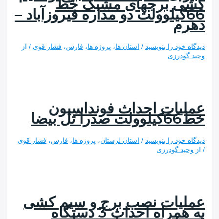
 برجهای مشبک خط
66کیلوولت دو مداره فیروزآباد –
م
 خود را بنویسید
/
استان ها
،
پروژه ها
،
فارس
،
فشار قوی
/ از
ودرزی
یات احداث فونداسیون
 بیضا
 خود را بنویسید
/
استان لرستان
،
پروژه ها
،
فارس
،
فشار قوی
د گودرزی
یات نصب برج و سیم کشی
به همراه احداث 3 دستگاه