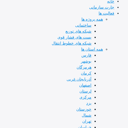
ه
ت سازمانی
لیت ها
همه پروژه ها
ساختمانی
شبکه های توزیع
پست های فشار قوی
شبکه های خطوط انتقال
همه استان ها
فارس
بوشهر
هرمزگان
کرمان
آذربایجان غربی
اصفهان
لرستان
مرکزی
یزد
خوزستان
شمال
تهران
خراسان