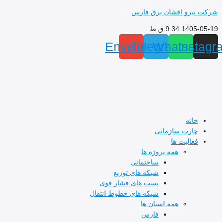
و افشان برق فارس
 ق.ظ
Envelope
Telegram
Whats
I
ه
ت سازمانی
لیت ها
همه پروژه ها
ساختمانی
شبکه های توزیع
پست های فشار قوی
شبکه های خطوط انتقال
همه استان ها
فارس