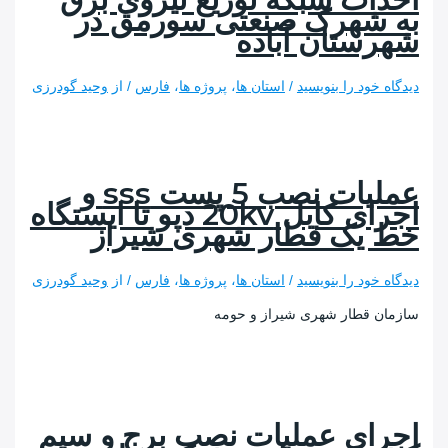
شهرک صنعتی سورمق در
ستان آباده
 خود را بنویسید
/
استان ها
،
پروژه ها
،
فارس
/ از
وحید گودرزی
عملیات نصب 5 پست sss و
اجرای کابل 20kv دپو تا ایستگاه
یک قطار شهری شیراز
 خود را بنویسید
/
استان ها
،
پروژه ها
،
فارس
/ از
وحید گودرزی
 قطار شهری شیراز و حومه
ای عملیات نصب برج و سیم