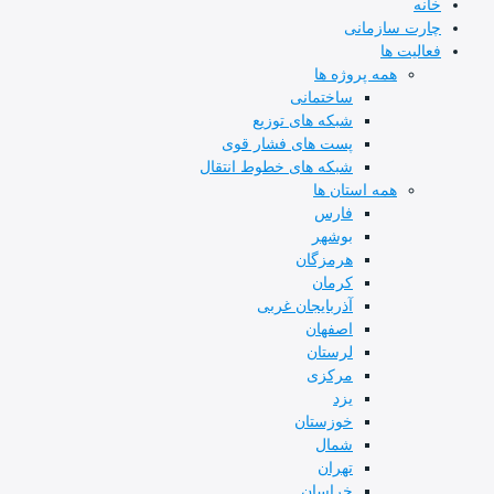
ه
ت سازمانی
لیت ها
همه پروژه ها
ساختمانی
شبکه های توزیع
پست های فشار قوی
شبکه های خطوط انتقال
همه استان ها
فارس
بوشهر
هرمزگان
کرمان
آذربایجان غربی
اصفهان
لرستان
مرکزی
یزد
خوزستان
شمال
تهران
خراسان