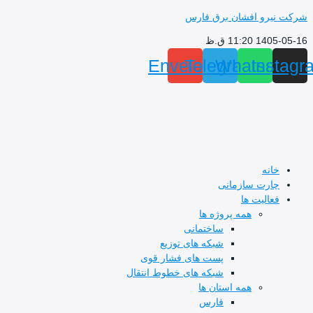
و افشان برق فارس
 ق.ظ
Envelope
Telegram
Whats
I
ه
ت سازمانی
لیت ها
همه پروژه ها
ساختمانی
شبکه های توزیع
پست های فشار قوی
شبکه های خطوط انتقال
همه استان ها
فارس