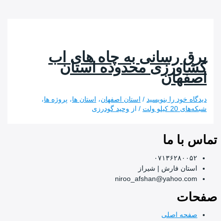
 رسانی به چاه های اب
ورزی محدوده استان
هان
 خود را بنویسید
/
استان اصفهان
،
استان ها
،
پروژه ها
،
یلو ولت
/ از
وحید گودرزی
ا ما
۰۷۱۳۶۲۸۰
ان فارش | شیراز
niroo_afshan@yahoo.
ت
ه اصلی