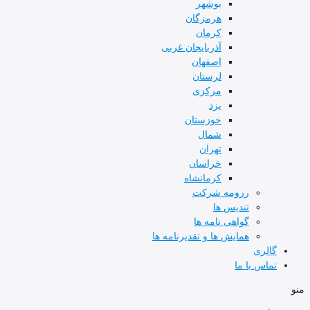
بوشهر
هرمزگان
کرمان
آذربایجان غربی
اصفهان
لرستان
مرکزی
یزد
خوزستان
شمال
تهران
خراسان
کرمانشاه
رزومه شرکت
تندیس ها
گواهی نامه ها
همایش ها و تقدیرنامه ها
گالری
تماس با ما
منو