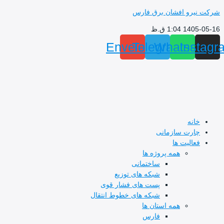
پرش
شرکت نیرو افشان برق فارس
به
1405-05-16 1:04 ق.ظ
محتوا
Envelope
Telegram
Whatsapp
Instagr
خانه
چارت سازمانی
فعالیت ها
همه پروژه ها
ساختمانی
شبکه های توزیع
پست های فشار قوی
شبکه های خطوط انتقال
همه استان ها
فارس