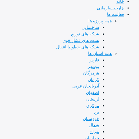
خانه
چارت سازمانی
فعالیت ها
همه پروژه ها
ساختمانی
شبکه های توزیع
پست های فشار قوی
شبکه های خطوط انتقال
همه استان ها
فارس
بوشهر
هرمزگان
کرمان
آذربایجان غربی
اصفهان
لرستان
مرکزی
یزد
خوزستان
شمال
تهران
خراسان