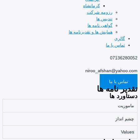
کرمانشاه
رزومه شرکت
تندیس ها
گواهی نامه ها
همایش ها و تقدیرنامه ها
گالری
تماس با ما
07136280052
niroo_afshan@yahoo.com
تماس با ما
تقدیر نامه ها
دستاورد ها
ماموریت
چشم انداز
Values