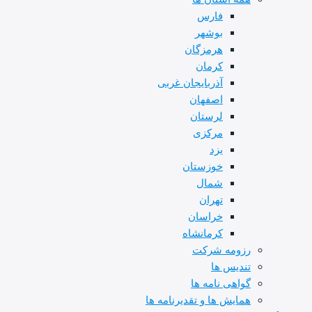
فارس
بوشهر
هرمزگان
کرمان
آذربایجان غربی
اصفهان
لرستان
مرکزی
یزد
خوزستان
شمال
تهران
خراسان
کرمانشاه
رزومه شرکت
تندیس ها
گواهی نامه ها
همایش ها و تقدیرنامه ها