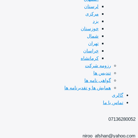
لرستان
مرکزی
یزد
خوزستان
شمال
تهران
خراسان
کرمانشاه
رزومه شرکت
تندیس ها
گواهی نامه ها
همایش ها و تقدیرنامه ها
گالری
تماس با ما
07136280052
niroo_afshan@yahoo.com