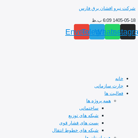
پرش
شرکت نیرو افشان برق فارس
به
1405-05-18 6:09 ب.ظ
محتوا
Envelope
Telegram
Whatsapp
Instagr
خانه
چارت سازمانی
فعالیت ها
همه پروژه ها
ساختمانی
شبکه های توزیع
پست های فشار قوی
شبکه های خطوط انتقال
همه استان ها