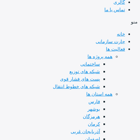
گالری
تماس با ما
منو
خانه
چارت سازمانی
فعالیت ها
همه پروژه ها
ساختمانی
شبکه های توزیع
پست های فشار قوی
شبکه های خطوط انتقال
همه استان ها
فارس
بوشهر
هرمزگان
کرمان
آذربایجان غربی
اصفهان