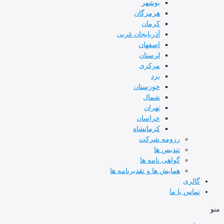
بوشهر
هرمزگان
کرمان
آذربایجان غربی
اصفهان
لرستان
مرکزی
یزد
خوزستان
شمال
تهران
خراسان
کرمانشاه
رزومه شرکت
تندیس ها
گواهی نامه ها
همایش ها و تقدیرنامه ها
گالری
تماس با ما
منو