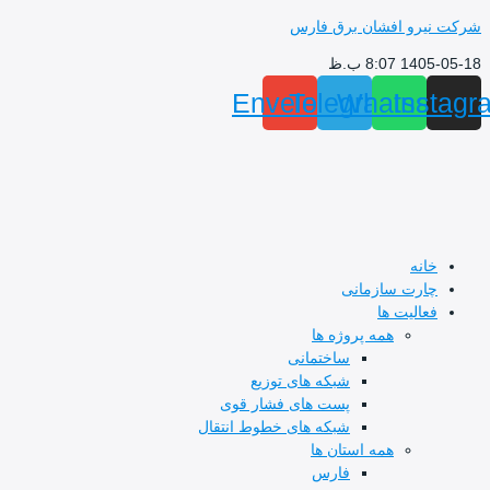
پرش
شرکت نیرو افشان برق فارس
به
1405-05-18 8:07 ب.ظ
محتوا
Envelope
Telegram
Whatsapp
Instagr
خانه
چارت سازمانی
فعالیت ها
همه پروژه ها
ساختمانی
شبکه های توزیع
پست های فشار قوی
شبکه های خطوط انتقال
همه استان ها
فارس