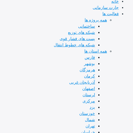
خانه
چارت سازمانی
فعالیت ها
همه پروژه ها
ساختمانی
شبکه های توزیع
پست های فشار قوی
شبکه های خطوط انتقال
همه استان ها
فارس
بوشهر
هرمزگان
کرمان
آذربایجان غربی
اصفهان
لرستان
مرکزی
یزد
خوزستان
شمال
تهران
خراسان