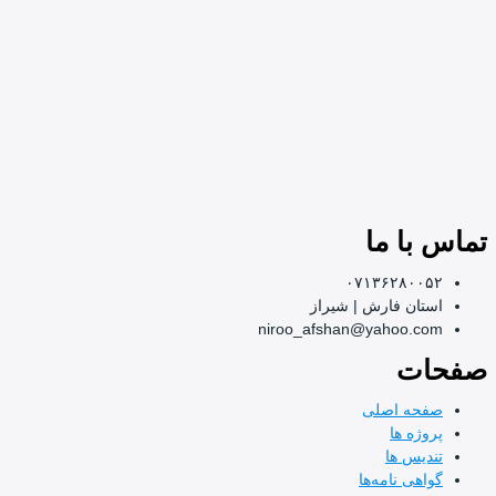
با ما
۰۷۱۳۶۲۸۰۰
تان فارش | شیراز
niroo_afshan@yahoo.c
ت
حه اصلی
وژه ها
دیس ها
هی نامه‌ها