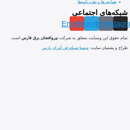
یش‌ها و تقدیرنامه‌ها
های اجتماعی
Envelope
Telegram
Phon
In
ق این وبسایت متعلق به شرکت
نیروافشان برق فارس
است.
شتیبان سایت:
ویستا شبکه فن آوران پارس