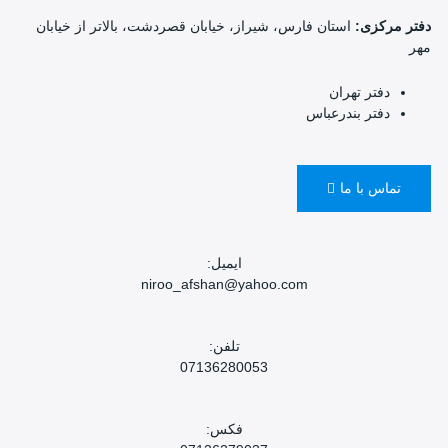
دفتر مرکزی:
استان فارس، شیراز، خیابان قصردشت، بالاتر از خیابان
مهر
دفتر تهران
دفتر بندرعباس
تماس با ما
ایمیل:
niroo_afshan@yahoo.com
تلفن:
07136280053
فکس: