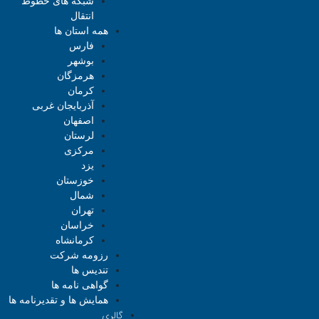
شبکه های خطوط
انتقال
همه استان ها
فارس
بوشهر
هرمزگان
کرمان
آذربایجان غربی
اصفهان
لرستان
مرکزی
یزد
خوزستان
شمال
تهران
خراسان
کرمانشاه
رزومه شرکت
تندیس ها
گواهی نامه ها
همایش ها و تقدیرنامه ها
گالری