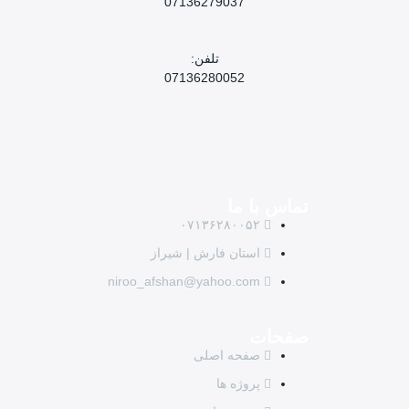
07136279037
تلفن:
07136280052
تماس با ما
۰۷۱۳۶۲۸۰۰۵۲
استان فارش | شیراز
niroo_afshan@yahoo.com
صفحات
صفحه اصلی
پروژه ها