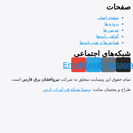
ت
ه اصلی
ه ها
س ها
 نامه‌ها
‌ها و تقدیرنامه‌ها
ای اجتماعی
Envelope
Telegram
Pho
I
این وبسایت متعلق به شرکت
نیروافشان برق فارس
است.
یبان سایت:
ویستا شبکه فن آوران پارس