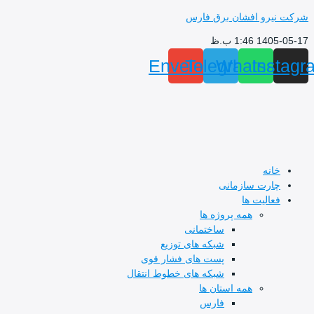
 افشان برق فارس
.ظ
Envelope
Telegram
What
I
 سازمانی
یت ها
همه پروژه ها
ساختمانی
شبکه های توزیع
پست های فشار قوی
شبکه های خطوط انتقال
همه استان ها
فارس