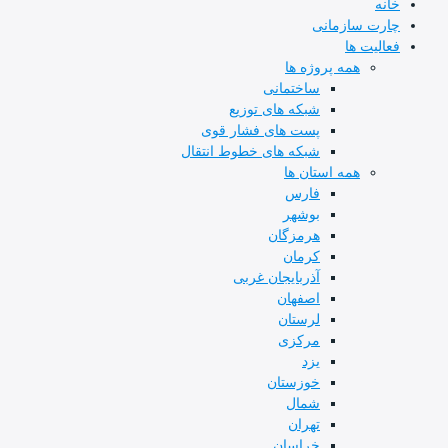
 سازمانی
یت ها
همه پروژه ها
ساختمانی
شبکه های توزیع
پست های فشار قوی
شبکه های خطوط انتقال
همه استان ها
فارس
بوشهر
هرمزگان
کرمان
آذربایجان غربی
اصفهان
لرستان
مرکزی
یزد
خوزستان
شمال
تهران
خراسان