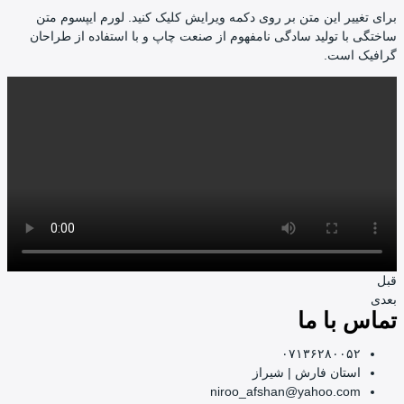
این متن بر روی دکمه ویرایش کلیک کنید. لورم ایپسوم متن
ولید سادگی نامفهوم از صنعت چاپ و با استفاده از طراحان
ت.
ا ما
۰۷۱۳۶۲۸۰
ن فارش | شیراز
niroo_afshan@yahoo