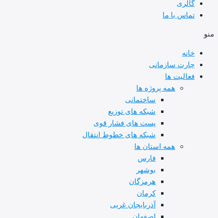
گالری
تماس با ما
منو
خانه
چارت سازمانی
فعالیت ها
همه پروژه ها
ساختمانی
شبکه های توزیع
پست های فشار قوی
شبکه های خطوط انتقال
همه استان ها
فارس
بوشهر
هرمزگان
کرمان
آذربایجان غربی
اصفهان