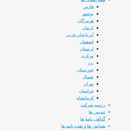
فارس
بوشهر
هرمزگان
کرمان
آذربایجان غربی
اصفهان
لرستان
مرکزی
یزد
خوزستان
شمال
تهران
خراسان
کرمانشاه
رزومه شرکت
تندیس ها
گواهی نامه ها
همایش ها و تقدیرنامه ها