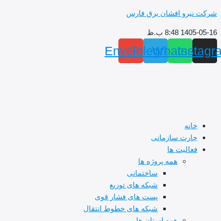
پرش
شرکت نیرو افشان برق فارس
به
1405-05-16 8:48 ب.ظ
محتوا
Envelope
Telegram
Whatsapp
Instagr
خانه
چارت سازمانی
فعالیت ها
همه پروژه ها
ساختمانی
شبکه های توزیع
پست های فشار قوی
شبکه های خطوط انتقال
همه استان ها