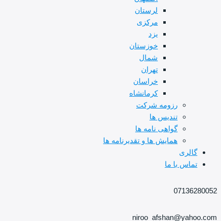
لرستان
مرکزی
یزد
خوزستان
شمال
تهران
خراسان
کرمانشاه
رزومه شرکت
تندیس ها
گواهی نامه ها
همایش ها و تقدیرنامه ها
گالری
تماس با ما
07136280052
niroo_afshan@yahoo.com