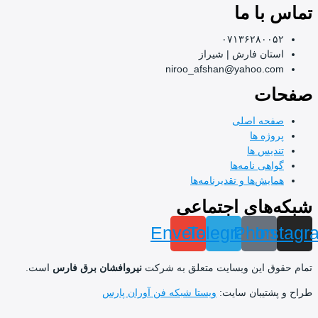
س با ما
۰۷۱۳۶۲۸۰۰۵۲
استان فارش | شیراز
niroo_afshan@yahoo.com
حات
صفحه اصلی
پروژه ها
تندیس ها
گواهی نامه‌ها
همایش‌ها و تقدیرنامه‌ها
ه‌های اجتماعی
Envelope
Telegram
Phone
Ins
حقوق این وبسایت متعلق به شرکت
نیروافشان برق فارس
است.
و پشتیبان سایت:
ویستا شبکه فن آوران پارس