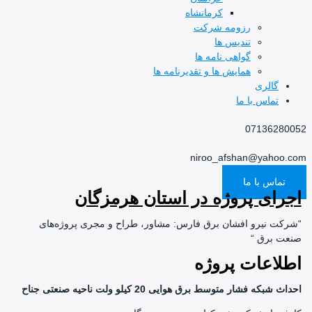
کرمانشاه
رزومه شرکت
تندیس ها
گواهی نامه ها
همایش ها و تقدیرنامه ها
گالری
تماس با ما
0713628
niroo_afshan@yaho
ماس با ما
ای پروژه در استان هرمزگان
ت نیرو افشان برق فارس: مشاور، طراح و مجری پروژه‌های
 برق “
اعات پروژه
بکه فشار متوسط برق هوایی 20 کیلو ولت ناحیه صنعتی جناح