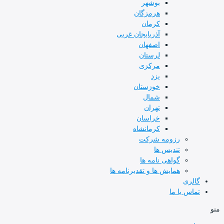
بوشهر
هرمزگان
کرمان
آذربایجان غربی
اصفهان
لرستان
مرکزی
یزد
خوزستان
شمال
تهران
خراسان
کرمانشاه
رزومه شرکت
تندیس ها
گواهی نامه ها
همایش ها و تقدیرنامه ها
گالری
تماس با ما