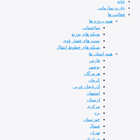
خانه
چارت سازمانی
فعالیت ها
همه پروژه ها
ساختمانی
شبکه های توزیع
پست های فشار قوی
شبکه های خطوط انتقال
همه استان ها
فارس
بوشهر
هرمزگان
کرمان
آذربایجان غربی
اصفهان
لرستان
مرکزی
یزد
خوزستان
شمال
تهران
خراسان