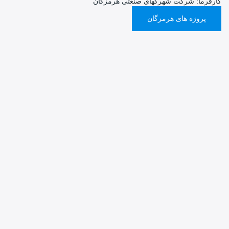
رما: شرکت شهرکهای صنعتی هرمزگان
پروژه های هرمزگان