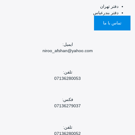
دفتر تهران
دفتر بندرعباس
تماس با ما
ایمیل:
niroo_afshan@yahoo.com
تلفن:
07136280053
فکس:
07136279037
تلفن:
07136280052